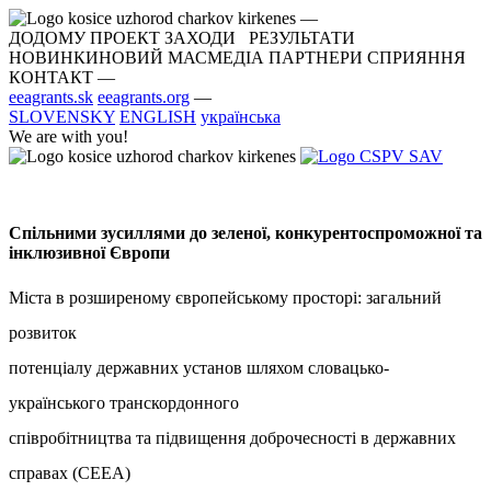
—
ДОДОМУ
ПРОЕКТ
ЗАХОДИ
РЕЗУЛЬТАТИ
НОВИНКИ
НОВИЙ
МАСМЕДІА
ПАРТНЕРИ
СПРИЯННЯ
КОНТАКТ
—
eeagrants.sk
eeagrants.org
—
SLOVENSKY
ENGLISH
українська
We are with you!
Спільними зусиллями до зеленої, конкурентоспроможної та
інклюзивної Європи
Міста в розширеному європейському просторі: загальний
розвиток
потенціалу державних установ шляхом словацько-
українського транскордонного
співробітництва та підвищення доброчесності в державних
справах (CEEA)